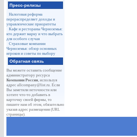
Пресс-релизы
Налоговая реформа
перераспределяет доходы и
управленческие приоритеты
Кафе и рестораны Черноземья:
кто держит марку и что выбрать
для особого случая
Страховые компании
Черноземья: обзор основных
игроков и советы по выбору
Обратная связь
Вы можете оставить сообщение
администратору ресурса
Компании России
, используя
адрес
allcompany@list.ru
. Если
Вы заметили неточности или
хотите что-то добавить в
карточку своей фирмы, то
пишите нам об этом, обязательно
указав адрес размещения (URL
страницы).