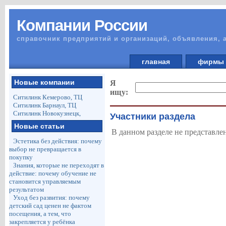
Компании России
справочник предприятий и организаций, объявления, 
главная
фирм
Новые компании
Я
ищу:
Ситилинк Кемерово, ТЦ
Ситилинк Барнаул, ТЦ
Ситилинк Новокузнецк,
Участники раздела
Новые статьи
В данном разделе не представле
Эстетика без действия: почему
выбор не превращается в
покупку
Знания, которые не переходят в
действие: почему обучение не
становится управляемым
результатом
Уход без развития: почему
детский сад ценен не фактом
посещения, а тем, что
закрепляется у ребёнка