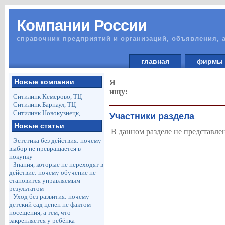
Компании России
справочник предприятий и организаций, объявления, 
главная
фирм
Новые компании
Я
ищу:
Ситилинк Кемерово, ТЦ
Ситилинк Барнаул, ТЦ
Ситилинк Новокузнецк,
Участники раздела
Новые статьи
В данном разделе не представле
Эстетика без действия: почему
выбор не превращается в
покупку
Знания, которые не переходят в
действие: почему обучение не
становится управляемым
результатом
Уход без развития: почему
детский сад ценен не фактом
посещения, а тем, что
закрепляется у ребёнка